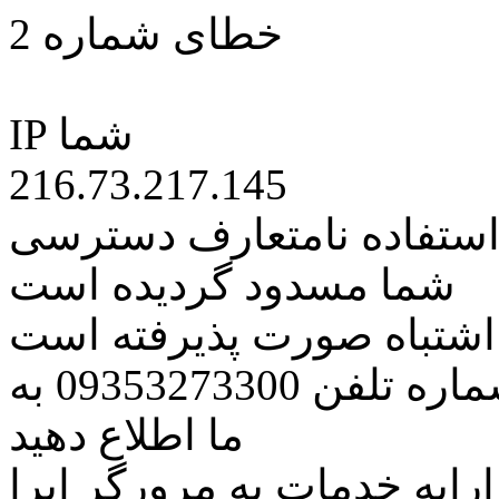
خطای شماره 2
IP شما
216.73.217.145
 استفاده نامتعارف دسترسی
شما مسدود گردیده است
ه اشتباه صورت پذیرفته است
مراتب این مسئله را از طریق شماره تلفن 09353273300 به
ما اطلاع دهید
رایه خدمات به مرورگر اپرا